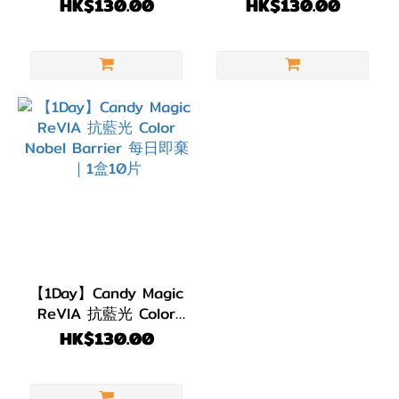
Flare Barrier 每日即棄
Pure Barrier 每日即棄
HK$130.00
HK$130.00
(4)
｜1盒10片
｜1盒10片
顏色
(Color)
啡
色/
朱
古
力
(4)
透
明
【1Day】Candy Magic
ReVIA 抗藍光 Color
(1)
Nobel Barrier 每日即
HK$130.00
棄 ｜1盒10片
著色直
徑