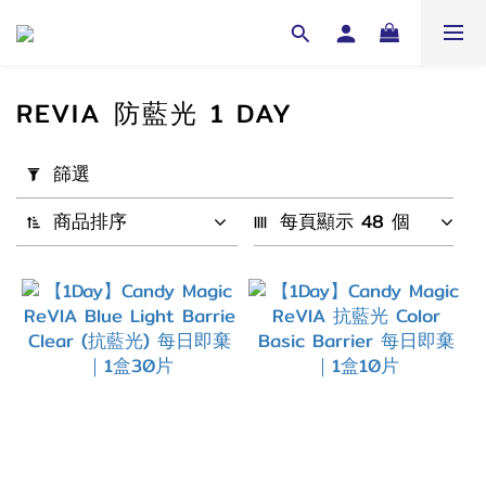
REVIA 防藍光 1 DAY
套
篩選
用
篩
商品排序
每頁顯示 48 個
選
(0/20)
配
戴
週
期
1
Day