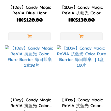
(5)
【1Day】Candy Magic
【1Day】Candy Magic
ReVIA Blue Light
ReVIA 抗藍光 Color
弧度
Barrie Clear (抗藍光)
Basic Barrier 每日即
HK$120.00
HK$130.00
(B.C)
每日即棄 ｜1盒30片
棄 ｜1盒10片
BC
8.7
(5)
直徑
(DIA)
DIA
14.2mm
(1)
DIA
【1Day】Candy Magic
【1Day】Candy Magic
ReVIA 抗藍光 Color
ReVIA 抗藍光 Color
14.1mm