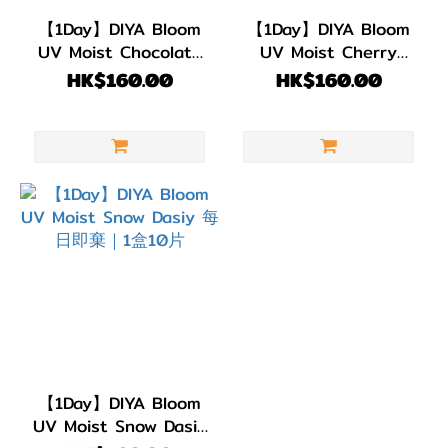
(3)
【1Day】DIYA Bloom
【1Day】DIYA Bloom
UV Moist Chocolate
UV Moist Cherry
弧度
Cosmos｜每日即棄｜
Blossom｜每日即棄｜
HK$160.00
HK$160.00
(B.C)
一盒10片
一盒10片
BC
8.7
(3)
直徑
(DIA)
DIA
14.2mm
(3)
【1Day】DIYA Bloom
顏色
UV Moist Snow Dasiy
(Color)