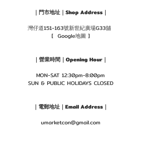
G.DIA
13.5~13.6mm
｜門市地址｜Shop Address｜
(3)
灣仔道151-163號新世紀廣場G33舖
[ Google地圖 ]
｜營業時間｜Opening Hour｜
MON-SAT 12:30pm-8:00pm
SUN & PUBLIC HOLIDAYS CLOSED
｜電郵地址｜Email Address｜
umarketcon@gmail.com