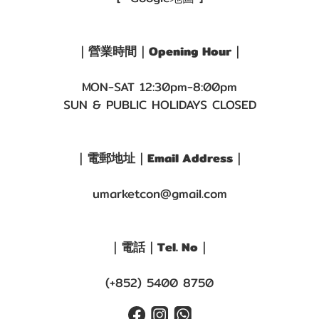
｜營業時間｜Opening Hour｜
MON-SAT 12:30pm-8:00pm
SUN & PUBLIC HOLIDAYS CLOSED
｜電郵地址｜Email Address｜
umarketcon@gmail.com
｜電話｜Tel. No｜
(+852) 5400 8750