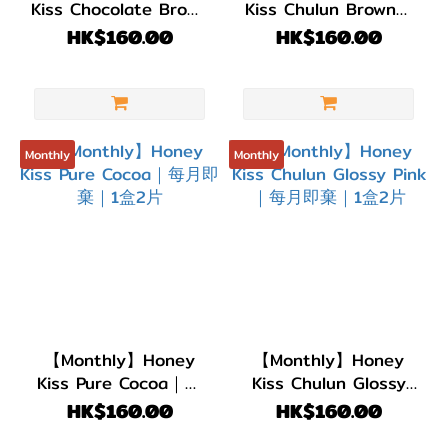
Kiss Chocolate Brown
Kiss Chulun Brown｜
｜每月即棄｜1盒2片
每月即棄｜1盒2片
HK$160.00
HK$160.00
Monthly
Monthly
【Monthly】Honey
【Monthly】Honey
Kiss Pure Cocoa｜每
Kiss Chulun Glossy
月即棄｜1盒2片
Pink｜每月即棄｜1盒2
HK$160.00
HK$160.00
片