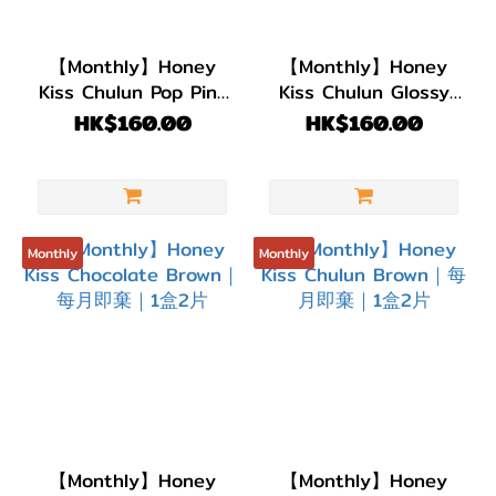
【Monthly】Honey
【Monthly】Honey
Kiss Chulun Pop Pink
Kiss Chulun Glossy
｜每月即棄｜1盒2片
Gray｜每月即棄｜1盒2
HK$160.00
HK$160.00
片
Monthly
Monthly
【Monthly】Honey
【Monthly】Honey