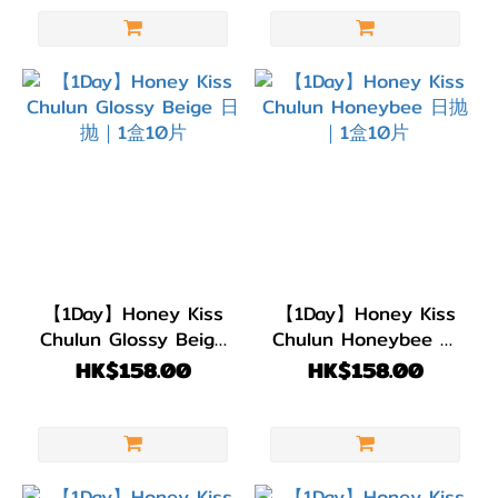
【1Day】Honey Kiss
【1Day】Honey Kiss
Chulun Glossy Beige
Chulun Honeybee 日
日抛｜1盒10片
抛｜1盒10片
HK$158.00
HK$158.00