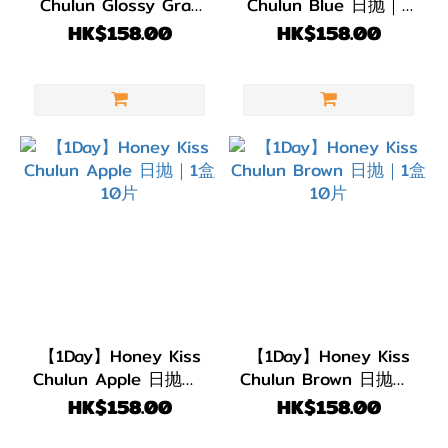
Chulun Glossy Gray
Chulun Blue 日抛｜1
日抛｜1盒10片
盒10片
HK$158.00
HK$158.00
【1Day】Honey Kiss
【1Day】Honey Kiss
Chulun Apple 日抛｜1
Chulun Brown 日抛｜1
盒10片
盒10片
HK$158.00
HK$158.00