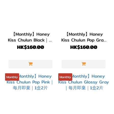
【Monthly】Honey
【Monthly】Honey
Kiss Chulun Black｜每
Kiss Chulun Pop Gray
月即棄｜1盒2片
｜每月即棄｜1盒2片
HK$160.00
HK$160.00
Monthly
Monthly