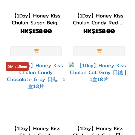
Month
(8)
【1Day】Honey Kiss
【1Day】Honey Kiss
Chulun Sugar Beige
Chulun Candy Red 日
1
日抛｜1盒10片
抛｜1盒10片
HK$158.00
HK$158.00
Day
(22)
弧度
(B.C)
DIA : 15mm
BC
8.7
(2)
BC
8.6
(28)
【1Day】Honey Kiss
【1Day】Honey Kiss