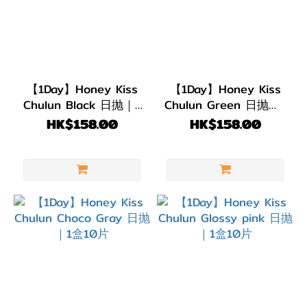
力
(7)
著色直
徑
【1Day】Honey Kiss
【1Day】Honey Kiss
(G.DIA)
Chulun Black 日抛｜1
Chulun Green 日抛｜1
盒10片
盒10片
HK$158.00
HK$158.00
G.DIA
14.3~14.5mm
(2)
G.DIA
14.0~14.2mm
(1)
G.DIA
13.7~13.9mm
(16)