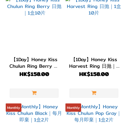
【1Day】Honey Kiss
【1Day】Honey Kiss
Chulun Ring Berry 日
Harvest Ring 日抛｜1
抛｜1盒10片
盒10片
HK$158.00
HK$158.00
Monthly
Monthly