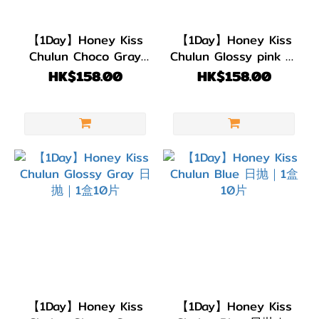
G.DIA
13.5~13.6mm
【1Day】Honey Kiss
【1Day】Honey Kiss
(11)
Chulun Choco Gray
Chulun Glossy pink 日
日抛｜1盒10片
抛｜1盒10片
HK$158.00
HK$158.00
【1Day】Honey Kiss
【1Day】Honey Kiss