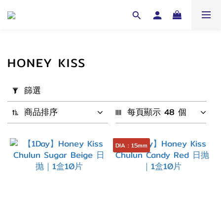
HONEY KISS
套
篩選
用
篩
商品排序
每頁顯示 48 個
選
(0/20)
DIA : 15mm
配
戴
週
期
1