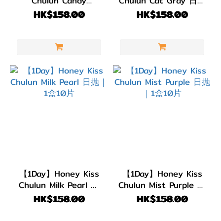
直徑
Chulun Candy
Chulun Cat Gray 日抛
Chocolate Gray 日抛
｜1盒10片
(DIA)
HK$158.00
HK$158.00
｜1盒10片
DIA
14.6-
15.0mm
(2)
DIA
14.5mm
(28)
顏色
(Color)
【1Day】Honey Kiss
【1Day】Honey Kiss
粉
Chulun Milk Pearl 日
Chulun Mist Purple 日
紅/
抛｜1盒10片
抛｜1盒10片
HK$158.00
HK$158.00
紅
色