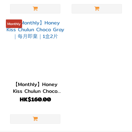
Monthly
【Monthly】Honey
Kiss Chulun Choco
Gray｜每月即棄｜1盒2
HK$160.00
片