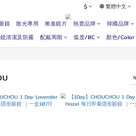
$
繁體中文
眼鏡
散光專用
漸進鏡片
熱賣品牌
韓國品牌
眼鏡清潔及防霧
配戴周期
弧度/BC
顏色/Color
OU