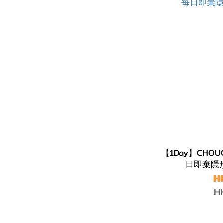
【1Day】CHOUC
日即棄隱形
H
H