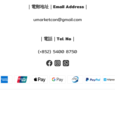
｜電郵地址｜Email Address｜
umarketcon@gmail.com
｜電話｜Tel. No｜
(+852) 5400 8750