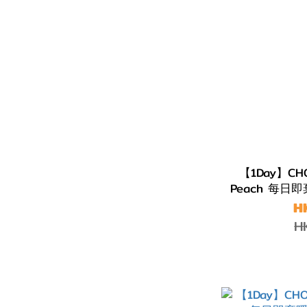
【1Day】CHO
Peach 每日
H
H