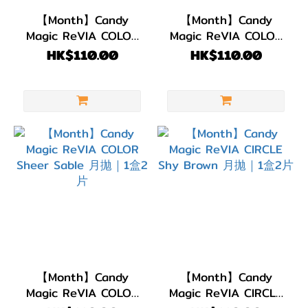
(6)
【Month】Candy
【Month】Candy
Magic ReVIA COLOR
Magic ReVIA COLOR
弧度
Melty More 月拋｜1盒
Baby Vanilla 月拋｜1
HK$110.00
HK$110.00
(B.C)
2片
盒2片
BC
8.6
(6)
直徑
(DIA)
DIA
14.1mm
(6)
【Month】Candy
【Month】Candy
顏色
Magic ReVIA COLOR
Magic ReVIA CIRCLE
(Color)