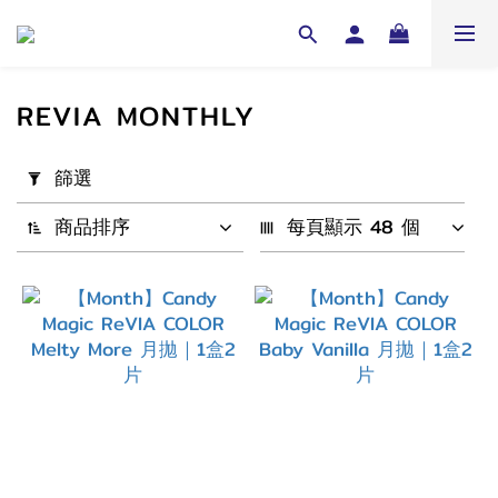
REVIA MONTHLY
套
篩選
用
篩
商品排序
每頁顯示 48 個
選
(0/20)
配
戴
週
期
1
Month