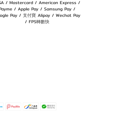
SA / Mastercard / American Express /
Payme / Apple Pay / Samsung Pay /
ogle Pay / 支付寶 Alipay / Wechat Pay
/ FPS轉數快