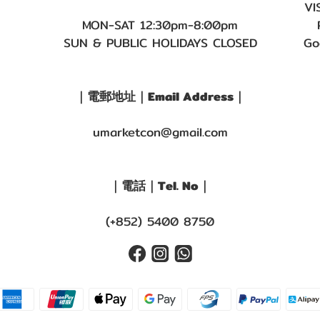
VI
MON-SAT 12:30pm-8:00pm
SUN & PUBLIC HOLIDAYS CLOSED
Go
｜電郵地址｜Email Address｜
umarketcon@gmail.com
｜電話｜Tel. No｜
(+852) 5400 8750