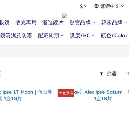
$
繁體中文
眼鏡
散光專用
漸進鏡片
熱賣品牌
韓國品牌
眼鏡清潔及防霧
配戴周期
弧度/BC
顏色/Color
E
篩選
新色登場