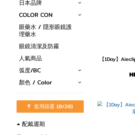
日本品牌
COLOR CON
眼藥水 / 隱形眼鏡護
理藥水
眼鏡清潔及防霧
人氣商品
【1Day】Aiec
弧度/BC
H
顏色 / Color
套用篩選
(0/20)
配戴週期