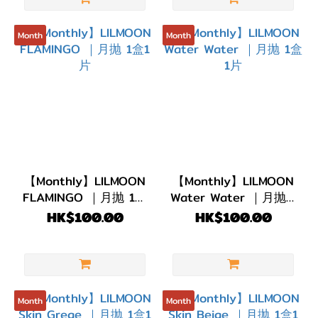
(3)
Month
Month
啡
色/
朱
古
力
(5)
著色直
【Monthly】LILMOON
【Monthly】LILMOON
徑
FLAMINGO ｜月抛 1盒
Water Water ｜月抛 1
(G.DIA)
1片
盒1片
HK$100.00
HK$100.00
G.DIA
13.7~13.9mm
(12)
Month
Month
G.DIA