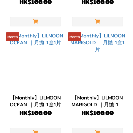
盒1片
盒1片
HK$100.00
HK$100.00
藍
色/
紫
色
Month
Month
(3)
灰
色/
銀
色
(4)
淺
【Monthly】LILMOON
【Monthly】LILMOON
OCEAN ｜月抛 1盒1片
MARIGOLD ｜月抛 1盒
啡/
1片
HK$100.00
HK$100.00
金
黃
色