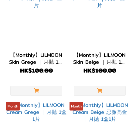
13.5~13.6mm
(1)
【Monthly】LILMOON
【Monthly】LILMOON
Skin Grege ｜月抛 1盒
Skin Beige ｜月抛 1盒
1片
1片
HK$100.00
HK$100.00
Month
Month