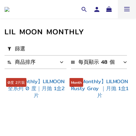
LIL MOON MONTHLY
套
篩選
用
篩
商品排序
每頁顯示 48 個
選
(0/20)
0度 2片裝
Month
配
戴
週
期
1
Month