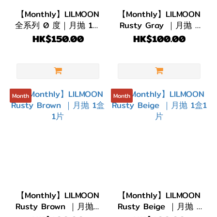
(12)
【Monthly】LILMOON
【Monthly】LILMOON
全系列 0 度｜月抛 1盒
Rusty Gray ｜月抛 1
弧度
2片
盒1片
HK$150.00
HK$100.00
(B.C)
BC
8.6
(12)
Month
Month
直徑
(DIA)
DIA
14.5mm
(12)
【Monthly】LILMOON
【Monthly】LILMOON
顏色
Rusty Brown ｜月抛 1
Rusty Beige ｜月抛 1
(Color)