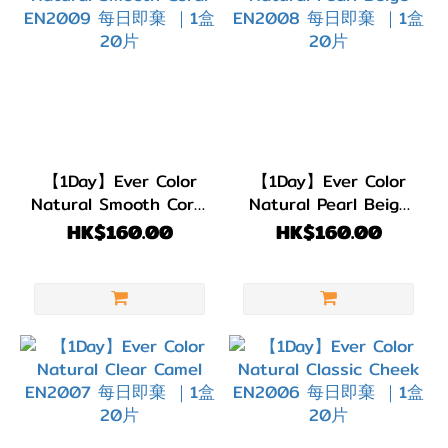
【1Day】Ever Color
【1Day】Ever Color
Natural Smooth Coral
Natural Pearl Beige
EN2009 每日即棄 ｜1
EN2008 每日即棄 ｜1
HK$160.00
HK$160.00
盒20片
盒20片