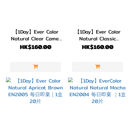
【1Day】Ever Color
【1Day】Ever Color
Natural Clear Camel
Natural Classic
EN2007 每日即棄 ｜1
Cheek EN2006 每日
HK$160.00
HK$160.00
盒20片
即棄 ｜1盒20片