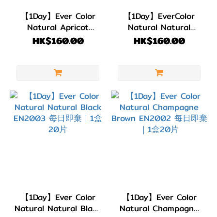
【1Day】Ever Color
【1Day】EverColor
Natural Apricot
Natural Natural
Brown EN2005 每日
Mocha EN2004 每日
HK$160.00
HK$160.00
即棄｜1盒20片
即棄 ｜1盒20片
【1Day】Ever Color
【1Day】Ever Color
Natural Natural Black
Natural Champagne