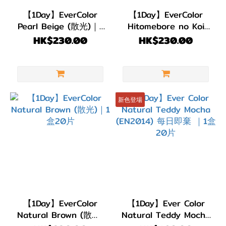
(17)
【1Day】EverColor
【1Day】EverColor
Pearl Beige (散光)｜1
Hitomebore no Koi
弧度
盒20片
(散光)｜1盒20片
HK$230.00
HK$230.00
(B.C)
BC
8.7
(17)
新色登場
直徑
(DIA)
DIA
14.5mm
(17)
【1Day】EverColor
【1Day】Ever Color
顏色
Natural Brown (散光)
Natural Teddy Mocha
(Color)