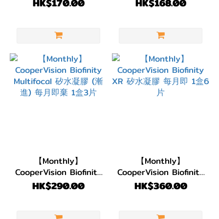
膠 每月即棄 1盒6片
Toric 矽水凝膠 散光 每
(DIA)
HK$170.00
HK$168.00
月即棄隱形眼鏡｜ 1盒3
DIA
片
14.5mm
(2)
DIA
14.2mm
(1)
DIA
14.0mm
(3)
【Monthly】
【Monthly】
顏色
CooperVision Biofinity
CooperVision Biofinity
(Color)
Multifocal 矽水凝膠
XR 矽水凝膠 每月即 1
HK$290.00
HK$360.00
(漸進) 每月即棄 1盒3
盒6片
透
片
明