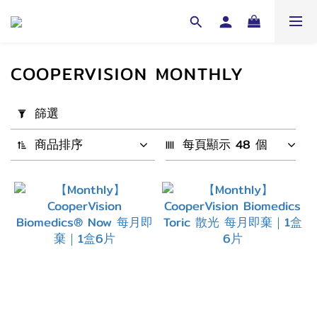
COOPERVISION MONTHLY
套
篩選
用
篩
商品排序
每頁顯示 48 個
選
(0/20)
配
戴
週
期
1
Month