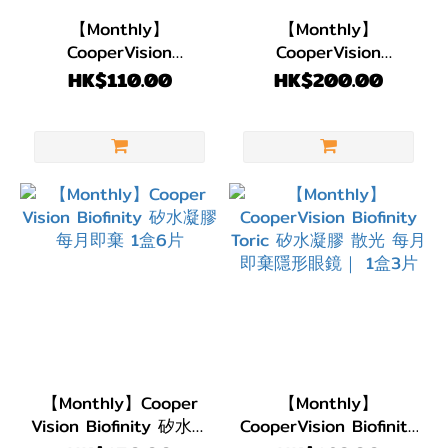
(5)
【Monthly】
【Monthly】
CooperVision
CooperVision
1
Biomedics® Now 每月
Biomedics Toric 散光
HK$110.00
HK$200.00
Day
即棄｜1盒6片
每月即棄｜1盒6片
(1)
弧度
(B.C)
BC
8.7
(2)
BC
8.6
(4)
【Monthly】Cooper
【Monthly】
直徑
Vision Biofinity 矽水凝
CooperVision Biofinity