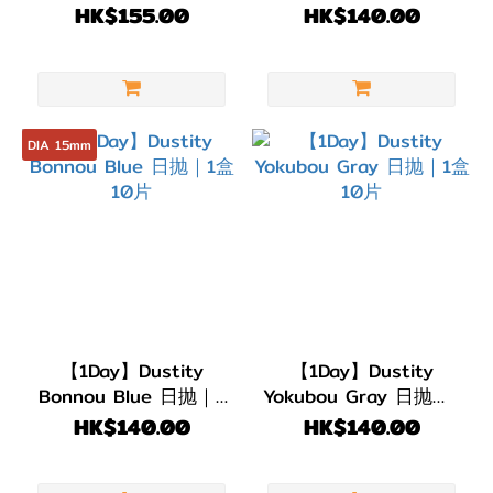
抛｜1盒10片
HK$155.00
HK$140.00
DIA 15mm
【1Day】Dustity
【1Day】Dustity
Bonnou Blue 日抛｜1
Yokubou Gray 日抛｜1
盒10片
盒10片
HK$140.00
HK$140.00