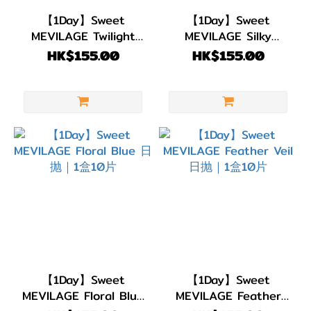
(31)
【1Day】Sweet
【1Day】Sweet
MEVILAGE Twilight
MEVILAGE Silky
弧度
Lily 日抛｜1盒10片
Mocha 日抛｜1盒10片
HK$155.00
HK$155.00
(B.C)
BC
8.7
(2)
BC
8.6
(29)
直徑
(DIA)
DIA
【1Day】Sweet
【1Day】Sweet
MEVILAGE Floral Blue
MEVILAGE Feather
14.6-