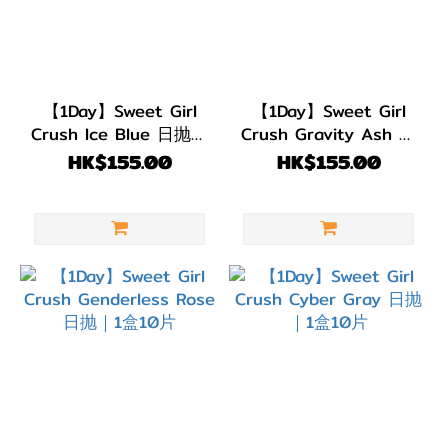
【1Day】Sweet Girl
【1Day】Sweet Girl
Crush Ice Blue 日抛｜
Crush Gravity Ash 日
1盒10片
抛｜1盒10片
HK$155.00
HK$155.00