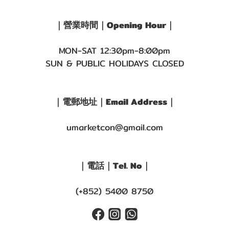
｜營業時間｜Opening Hour｜
MON-SAT 12:30pm-8:00pm
SUN & PUBLIC HOLIDAYS CLOSED
｜電郵地址｜Email Address｜
umarketcon@gmail.com
｜電話｜Tel. No｜
(+852) 5400 8750