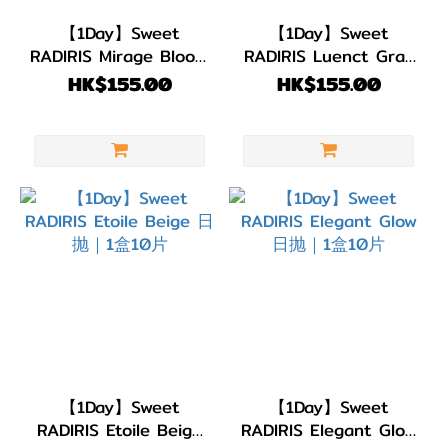
11.8~13.0mm
【1Day】Sweet
【1Day】Sweet
(2)
RADIRIS Mirage Bloom
RADIRIS Luenct Gray
日抛｜1盒10片
日抛｜1盒10片
HK$155.00
HK$155.00
【1Day】Sweet
【1Day】Sweet
RADIRIS Etoile Beige
RADIRIS Elegant Glow