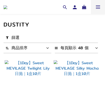
DUSTITY
套
篩選
用
篩
商品排序
每頁顯示 48 個
選
(0/20)
配
戴
週
期
1
Day