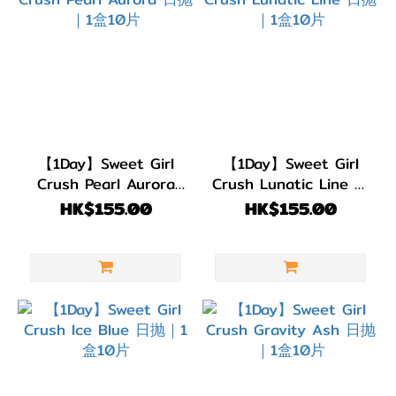
【1Day】Sweet Girl
【1Day】Sweet Girl
Crush Pearl Aurora
Crush Lunatic Line 日
日抛｜1盒10片
抛｜1盒10片
HK$155.00
HK$155.00