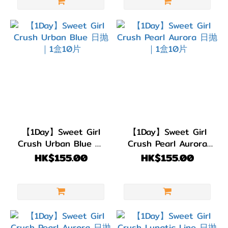
【1Day】Sweet Girl
【1Day】Sweet Girl
Crush Urban Blue 日
Crush Pearl Aurora
抛｜1盒10片
日抛｜1盒10片
HK$155.00
HK$155.00