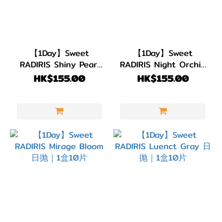
(11)
著色直
徑
【1Day】Sweet
【1Day】Sweet
(G.DIA)
RADIRIS Shiny Pearl
RADIRIS Night Orchid
日抛｜1盒10片
日抛｜1盒10片
HK$155.00
HK$155.00
G.DIA
14.3~14.5mm
(2)
G.DIA
14.0~14.2mm
(2)
G.DIA
13.1~13.4mm
(25)
G.DIA