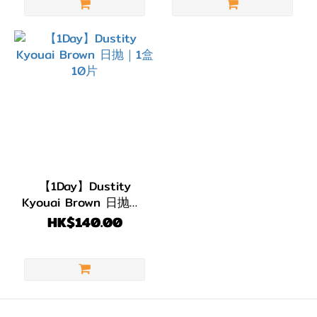
【1Day】Dustity
Kyouai Brown 日抛｜1
盒10片
HK$140.00