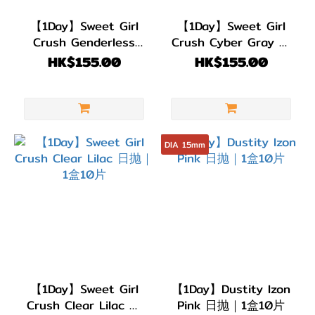
【1Day】Sweet Girl
【1Day】Sweet Girl
Crush Genderless
Crush Cyber Gray 日
Rose 日抛｜1盒10片
抛｜1盒10片
HK$155.00
HK$155.00
DIA 15mm
【1Day】Sweet Girl
【1Day】Dustity Izon
Crush Clear Lilac 日
Pink 日抛｜1盒10片