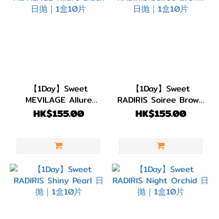
灰
色/
銀
色
(7)
淺
【1Day】Sweet
【1Day】Sweet
啡/
MEVILAGE Allure
RADIRIS Soiree Brown
金
Black 日抛｜1盒10片
日抛｜1盒10片
HK$155.00
HK$155.00
黃
色
(1)
啡
色/
朱
古
力