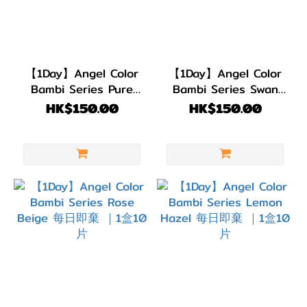
黑
色
(4)
灰
【1Day】Angel Color
【1Day】Angel Color
色/
Bambi Series Pure
Bambi Series Swan
銀
Brown 每日即棄｜1盒
Blue 每日即棄 ｜1盒10
HK$150.00
HK$150.00
10片
片
色
(24)
淺
啡/
金
黃
色
(12)
啡