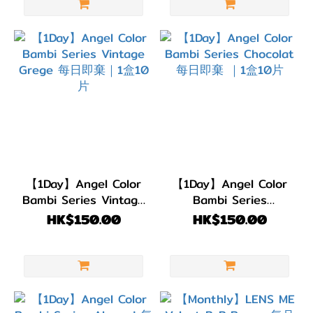
【1Day】Angel Color
【1Day】Angel Color
Bambi Series Vintage
Bambi Series
Grege 每日即棄｜1盒
Chocolat 每日即棄 ｜1
HK$150.00
HK$150.00
10片
盒10片