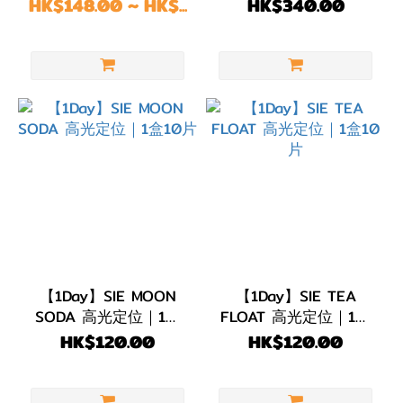
10/30片
直送) 每日即棄｜1盒30
HK$148.00 ~ HK$...
HK$340.00
(3)
片
BC
8.5
(139)
直徑
(DIA)
DIA
14.5mm
(4)
DIA
【1Day】SIE MOON
【1Day】SIE TEA
SODA 高光定位｜1盒
FLOAT 高光定位｜1盒
14.4mm
10片
10片
HK$120.00
HK$120.00
(16)
DIA