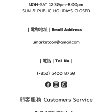
MON-SAT 12:30pm-8:00pm
SUN & PUBLIC HOLIDAYS CLOSED
｜電郵地址｜Email Address｜
umarketcon@gmail.com
｜電話｜Tel. No｜
(+852) 5400 8750
顧客服務 Customers Service