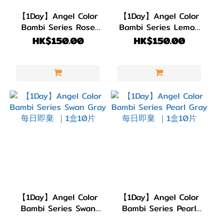
色/
朱古
【1Day】Angel Color
【1Day】Angel Color
力
Bambi Series Rose
Bambi Series Lemon
Beige 每日即棄 ｜1盒
Hazel 每日即棄 ｜1盒
(59)
HK$150.00
HK$150.00
10片
10片
透明
(20)
著色直
徑
(G.DIA)
G.DIA
13.7~13.9mm
(14)
G.DIA
【1Day】Angel Color
【1Day】Angel Color
13.5~13.6mm
Bambi Series Swan
Bambi Series Pearl
(44)