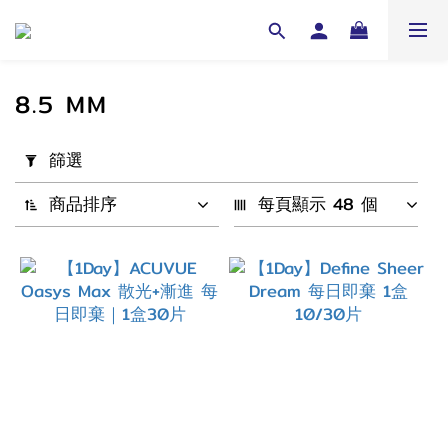
8.5 MM
套
篩選
用
篩
商品排序
每頁顯示 48 個
選
(0/20)
配
戴
週
期
1
Month