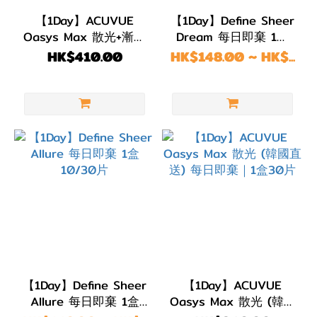
(6)
【1Day】ACUVUE
【1Day】Define Sheer
Oasys Max 散光+漸進
Dream 每日即棄 1盒
2
每日即棄｜1盒30片
10/30片
HK$410.00
HK$148.00 ~ HK$...
Weeks
(1)
1
Day
(134)
弧度
(B.C)
BC
8.9~9.0
(4)
【1Day】Define Sheer
【1Day】ACUVUE
BC
Allure 每日即棄 1盒
Oasys Max 散光 (韓國
8.6