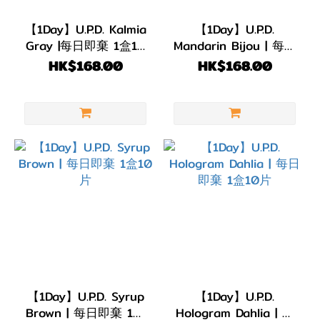
【1Day】U.P.D. Kalmia
【1Day】U.P.D.
Gray |每日即棄 1盒10
Mandarin Bijou | 每日
片
即棄 1盒10片
HK$168.00
HK$168.00
【1Day】U.P.D. Syrup
【1Day】U.P.D.
Brown | 每日即棄 1盒
Hologram Dahlia | 每