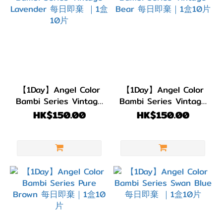
紅/
紅
色
(8)
綠
色/
【1Day】Angel Color
【1Day】Angel Color
青
Bambi Series Vintage
Bambi Series Vintage
綠
Lavender 每日即棄 ｜
Bear 每日即棄｜1盒10
HK$150.00
HK$150.00
色
1盒10片
片
(4)
藍
色/
紫
色
(11)