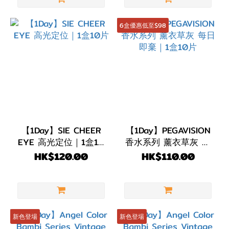
14.3mm
(9)
6盒優惠低至$98
DIA
14.2mm
(107)
DIA
14.1mm
(2)
【1Day】SIE CHEER
【1Day】PEGAVISION
DIA
EYE 高光定位｜1盒10
香水系列 薰衣草灰 每
14.0mm
片
日即棄｜1盒10片
HK$120.00
HK$110.00
(4)
顏色
(Color)
新色登場
新色登場
粉