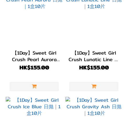
【1Day】Sweet Girl
【1Day】Sweet Girl
Crush Pearl Aurora
Crush Lunatic Line 日
日抛｜1盒10片
抛｜1盒10片
HK$155.00
HK$155.00