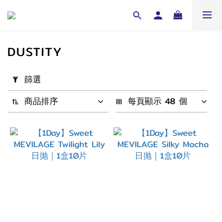
DUSTITY
套
篩選
用
篩
商品排序
每頁顯示 48 個
選
(0/20)
配
戴
週
期
1
Day