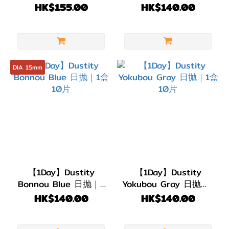
抛｜1盒10片
HK$155.00
HK$140.00
DIA 15mm
【1Day】Dustity
【1Day】Dustity
Bonnou Blue 日抛｜1
Yokubou Gray 日抛｜1
盒10片
盒10片
HK$140.00
HK$140.00