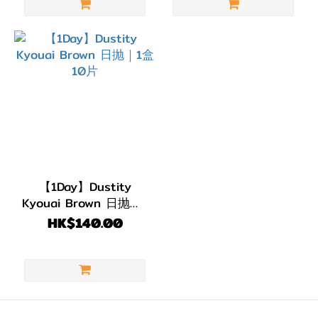
【1Day】Dustity
Kyouai Brown 日抛｜1
盒10片
HK$140.00