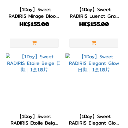
11.8~13.0mm
【1Day】Sweet
【1Day】Sweet
(2)
RADIRIS Mirage Bloom
RADIRIS Luenct Gray
日抛｜1盒10片
日抛｜1盒10片
HK$155.00
HK$155.00
【1Day】Sweet
【1Day】Sweet
RADIRIS Etoile Beige
RADIRIS Elegant Glow