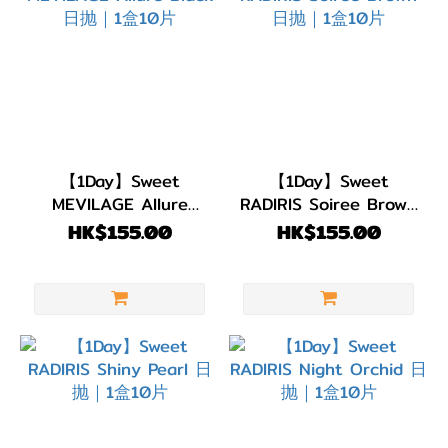
灰
色/
銀
色
(7)
淺
【1Day】Sweet
【1Day】Sweet
啡/
MEVILAGE Allure
RADIRIS Soiree Brown
金
Black 日抛｜1盒10片
日抛｜1盒10片
HK$155.00
HK$155.00
黃
色
(1)
啡
色/
朱
古
力