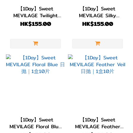
(31)
【1Day】Sweet
【1Day】Sweet
MEVILAGE Twilight
MEVILAGE Silky
弧度
Lily 日抛｜1盒10片
Mocha 日抛｜1盒10片
HK$155.00
HK$155.00
(B.C)
BC
8.7
(2)
BC
8.6
(29)
直徑
(DIA)
DIA
【1Day】Sweet
【1Day】Sweet
MEVILAGE Floral Blue
MEVILAGE Feather
14.6-