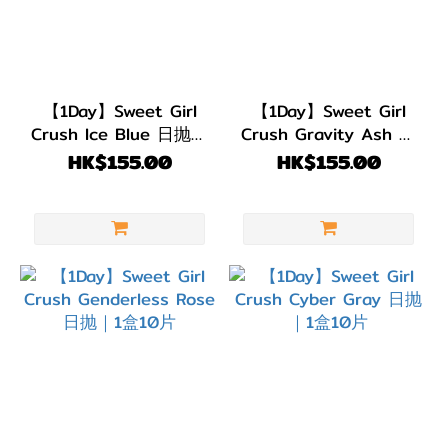
【1Day】Sweet Girl
【1Day】Sweet Girl
Crush Ice Blue 日抛｜
Crush Gravity Ash 日
1盒10片
抛｜1盒10片
HK$155.00
HK$155.00