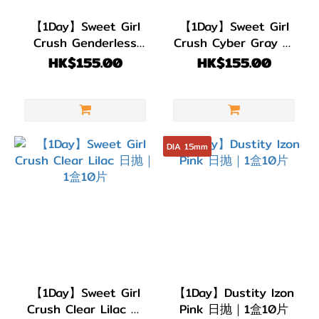
【1Day】Sweet Girl
【1Day】Sweet Girl
Crush Genderless
Crush Cyber Gray 日
Rose 日抛｜1盒10片
抛｜1盒10片
HK$155.00
HK$155.00
DIA 15mm
【1Day】Sweet Girl
【1Day】Dustity Izon
Crush Clear Lilac 日
Pink 日抛｜1盒10片