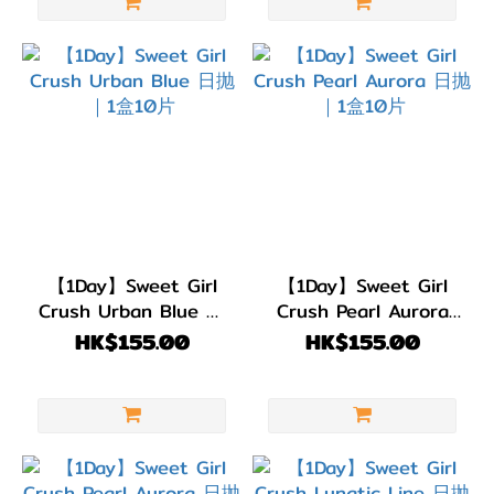
【1Day】Sweet Girl
【1Day】Sweet Girl
Crush Urban Blue 日
Crush Pearl Aurora
抛｜1盒10片
日抛｜1盒10片
HK$155.00
HK$155.00