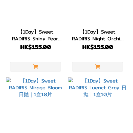
(11)
著色直
徑
【1Day】Sweet
【1Day】Sweet
(G.DIA)
RADIRIS Shiny Pearl
RADIRIS Night Orchid
日抛｜1盒10片
日抛｜1盒10片
HK$155.00
HK$155.00
G.DIA
14.3~14.5mm
(2)
G.DIA
14.0~14.2mm
(2)
G.DIA
13.1~13.4mm
(25)
G.DIA