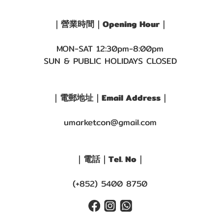
｜營業時間｜Opening Hour｜
MON-SAT 12:30pm-8:00pm
SUN & PUBLIC HOLIDAYS CLOSED
｜電郵地址｜Email Address｜
umarketcon@gmail.com
｜電話｜Tel. No｜
(+852) 5400 8750