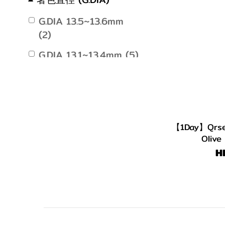
G.DIA 13.5~13.6mm
(2)
G.DIA 13.1~13.4mm (5)
G.DIA 11.8~13.0mm (1)
【1Day】Qrses
Oliv
H