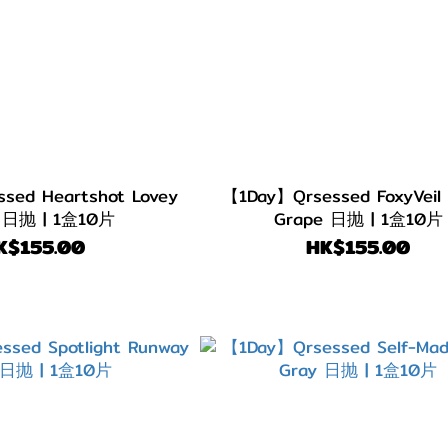
d Heartshot Lovey
【1Day】Qrsessed FoxyVeil Dusty
e 日抛 | 1盒10片
Grape 日抛 | 1盒10片
K$155.00
HK$155.00