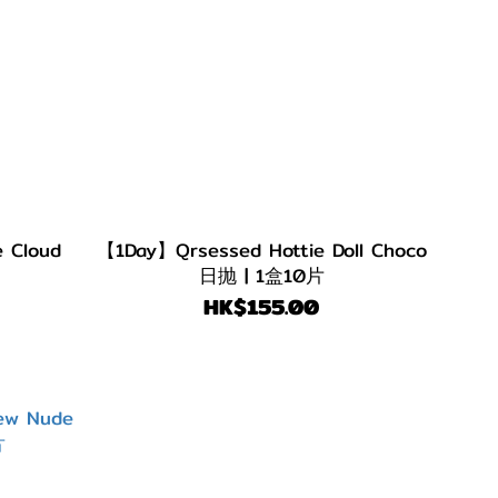
 Cloud
【1Day】Qrsessed Hottie Doll Choco
日抛 | 1盒10片
HK$155.00