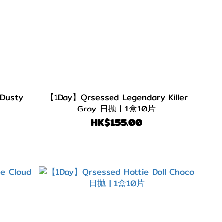
【1Day】Qrsessed Legendary Killer
Gray 日抛 | 1盒10片
HK$155.00