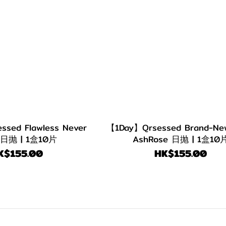
sed Flawless Never
【1Day】Qrsessed Brand-New Nude
e 日抛 | 1盒10片
AshRose 日抛 | 1盒10
K$155.00
HK$155.00