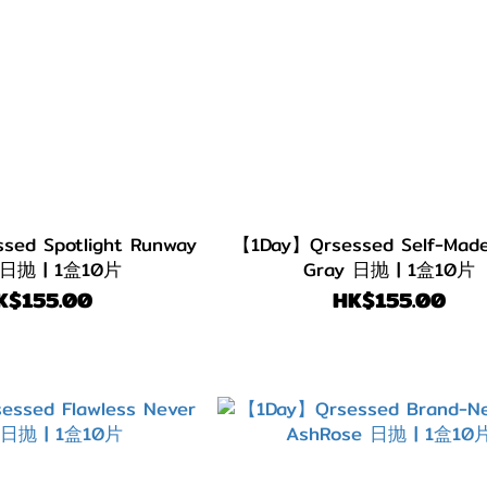
ed Spotlight Runway
【1Day】Qrsessed Self-Made
 日抛 | 1盒10片
Gray 日抛 | 1盒10片
K$155.00
HK$155.00