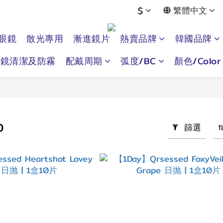
$
繁體中文
眼鏡
散光專用
漸進鏡片
熱賣品牌
韓國品牌
眼鏡清潔及防霧
配戴周期
弧度/BC
顏色/Color
D
篩選