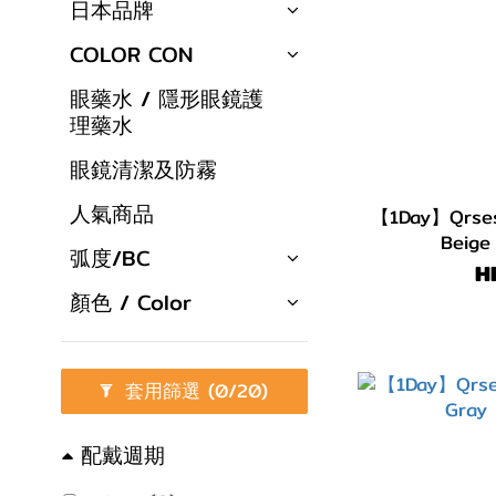
日本品牌
COLOR CON
眼藥水 / 隱形眼鏡護
理藥水
眼鏡清潔及防霧
人氣商品
【1Day】Qrsesse
Beig
弧度/BC
H
顏色 / Color
套用篩選
(0/20)
配戴週期