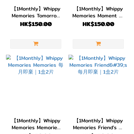
(3)
【1Monthly】Whippy
【1Monthly】Whippy
Memories Tomorrow
Memories Moment 每
1
每月即棄｜1盒2片
月即棄｜1盒2片
HK$150.00
HK$150.00
Day
(1)
弧度
(B.C)
BC
8.6
(4)
直徑
(DIA)
DIA
【1Monthly】Whippy
【1Monthly】Whippy
Memories Memories
Memories Friend's 每
14.2mm