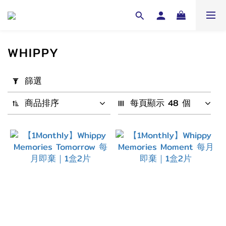
WHIPPY
套
篩選
用
篩
商品排序
每頁顯示 48 個
選
(0/20)
配
戴
週
期
1
Month