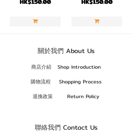
每月即棄｜1盒2片
月即棄｜1盒2片
HK$150.00
HK$150.00
(4)
顏色
(Color)
粉
紅/
關於我們 About Us
紅
色
商店介紹 Shop Introduction
(1)
藍
購物流程 Shopping Process
色/
紫
退換政策 Return Policy
色
(1)
啡
聯絡我們 Contact Us