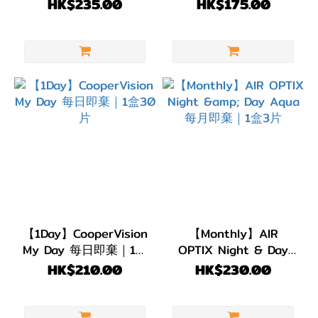
形眼鏡｜1盒30片
30片
HK$235.00
HK$175.00
(1)
BC
8.5
(2)
BC
8.4
(5)
BC
8.3
(1)
【1Day】CooperVision
【Monthly】AIR
My Day 每日即棄｜1盒
直徑
OPTIX Night & Day
30片
Aqua 每月即棄｜1盒3
HK$210.00
HK$230.00
(DIA)
片
DIA