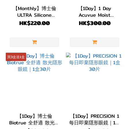
(2)
【Monthly】博士倫
【1Day】1 Day
ULTRA Silicone
Acuvue Moist
2
Hydrogel 每月即棄 1盒
Multifocal (漸進)｜1盒
HK$220.00
HK$300.00
Weeks
6片
30片
(2)
1
Day
買3盒送1盒
(4)
弧度
(B.C)
BC
8.8
(2)
【1Day】博士倫
【1Day】PRECISION 1
BC
Biotrue 全舒適 散光隱
每日即棄隱形眼鏡｜1盒
8.6