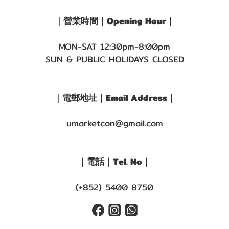
｜營業時間｜Opening Hour｜
MON-SAT 12:30pm-8:00pm
SUN & PUBLIC HOLIDAYS CLOSED
｜電郵地址｜Email Address｜
umarketcon@gmail.com
｜電話｜Tel. No｜
(+852) 5400 8750