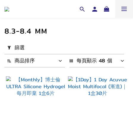
8.3-8.4 MM
套
篩選
用
篩
商品排序
每頁顯示 48 個
選
(0/20)
配
戴
週
期
1
Month