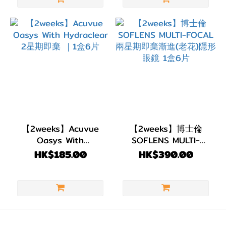
14.5mm
(2)
DIA
14.3mm
(1)
DIA
14.2mm
(2)
【2weeks】Acuvue
【2weeks】博士倫
DIA
Oasys With
SOFLENS MULTI-
14.0mm
Hydraclear 2星期即棄
FOCAL 兩星期即棄漸
HK$185.00
HK$390.00
(1)
｜1盒6片
進(老花)隱形眼鏡 1盒6
片
DIA
13.8mm
(1)