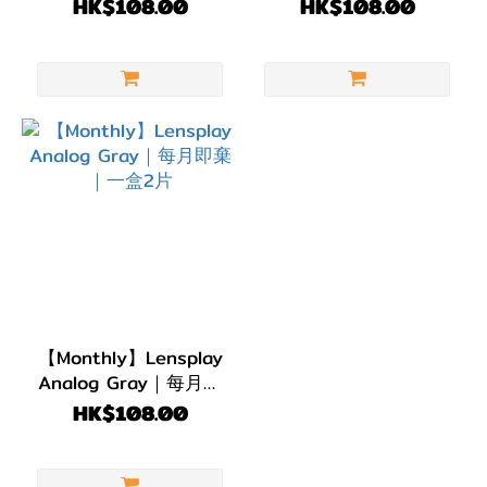
即棄｜1盒2片
棄｜一盒2片
HK$108.00
HK$108.00
灰
色/
銀
色
(1)
淺
啡/
金
黃
色
(2)
【Monthly】Lensplay
Analog Gray｜每月即
啡
棄｜一盒2片
HK$108.00
色/
朱
古