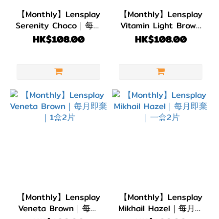
(5)
【Monthly】Lensplay
【Monthly】Lensplay
Serenity Choco｜每月
Vitamin Light Brown
弧度
即棄｜一盒2片
｜每月即棄｜一盒2片
HK$108.00
HK$108.00
(B.C)
BC
8.6
(5)
直徑
(DIA)
DIA
14.5mm
(5)
【Monthly】Lensplay
【Monthly】Lensplay
顏色
Veneta Brown｜每月
Mikhail Hazel｜每月即
(Color)