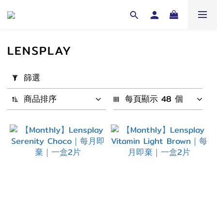
LENSPLAY
套
篩選
用
篩
商品排序
每頁顯示 48 個
選
(0/20)
配
戴
週
期
1
Month