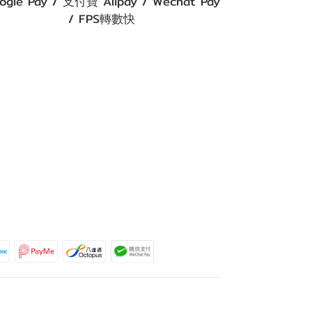
ogle Pay / 支付寶 Alipay / Wechat Pay
/ FPS轉數快