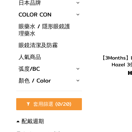
日本品牌
COLOR CON
眼藥水 / 隱形眼鏡護
理藥水
眼鏡清潔及防霧
人氣商品
【3Months】L
Hazel
弧度/BC
H
顏色 / Color
套用篩選
(0/20)
配戴週期