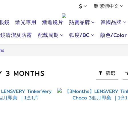
$
繁體中文
眼鏡
散光專用
漸進鏡片
熱賣品牌
韓國品牌
眼鏡清潔及防霧
配戴周期
弧度/BC
顏色/Color
hs
Y 3 MONTHS
篩選