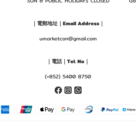
SUN & PUBLIC HOLIDAYS CLOSED
Go
｜電郵地址｜Email Address｜
umarketcon@gmail.com
｜電話｜Tel. No｜
(+852) 5400 8750