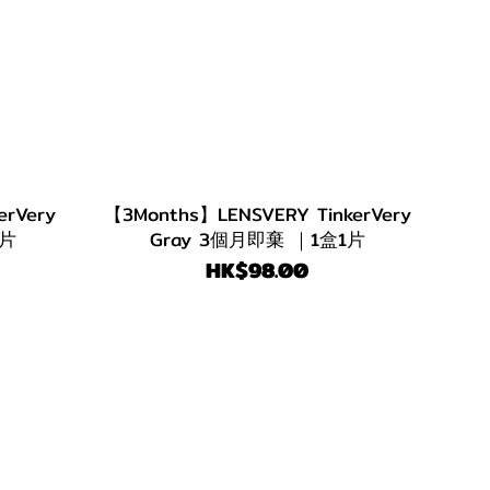
erVery
【3Months】LENSVERY TinkerVery
1片
Gray 3個月即棄 ｜1盒1片
HK$98.00