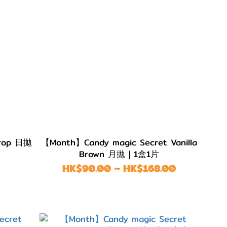
Drop 日拋
【Month】Candy magic Secret Vanilla
Brown 月拋｜1盒1片
HK$90.00 ~ HK$168.00