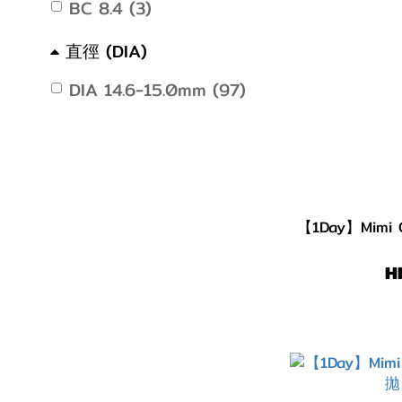
BC 8.4 (3)
直徑 (DIA)
DIA 14.6-15.0mm (97)
DIA 14.5mm (562)
DIA 14.4mm (26)
DIA 14.3mm (64)
【1Day】Mimi C
DIA 14.2mm (1157)
DIA 14.1mm (86)
H
DIA 14.0mm (568)
DIA 13.8mm (1)
DIA 13.6mm (1)