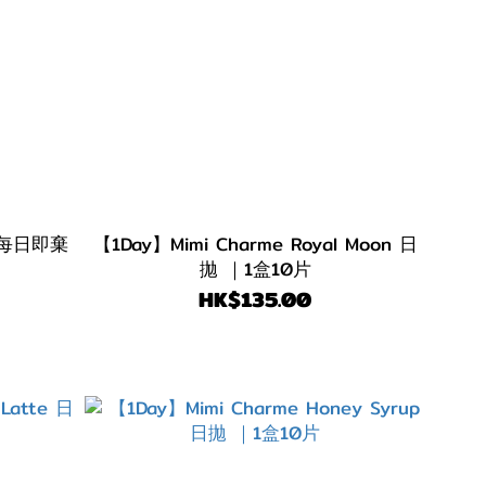
【1Day】Mimi Charme Royal Moon 日
拋 ｜1盒10片
HK$135.00