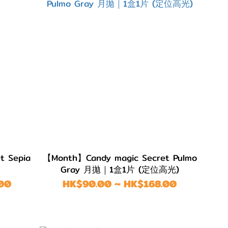
t Sepia
【Month】Candy magic Secret Pulmo
Gray 月拋｜1盒1片 (定位高光)
00
HK$90.00 ~ HK$168.00