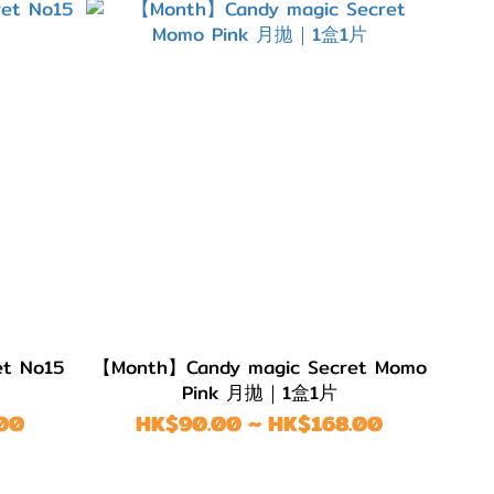
t No15
【Month】Candy magic Secret Momo
Pink 月拋｜1盒1片
00
HK$90.00 ~ HK$168.00