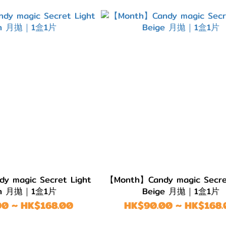
 magic Secret Light
【Month】Candy magic Secre
wn 月拋｜1盒1片
Beige 月拋｜1盒1片
0 ~ HK$168.00
HK$90.00 ~ HK$168.