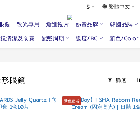
$
繁體中文
眼鏡
散光專用
漸進鏡片
熱賣品牌
韓國品牌
眼鏡清潔及防霧
配戴周期
弧度/BC
顏色/Color
隱形眼鏡
篩選
新色登場