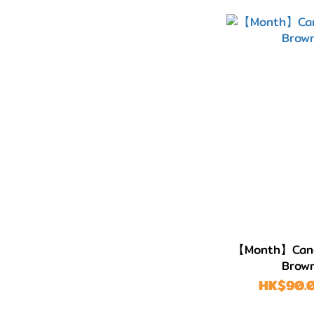
【Month】Candy
Bro
HK$90.0