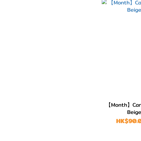
【Month】Cand
Bei
HK$90.0