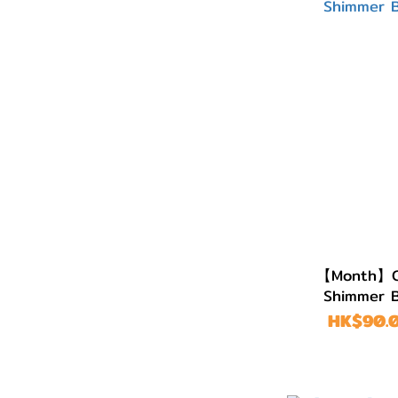
G.DIA 14.3~14.5mm
(64)
G.DIA 14.0~14.2mm
(145)
G.DIA 13.7~13.9mm
(504)
G.DIA 13.5~13.6mm
(475)
G.DIA 13.1~13.4mm
【Month】Ca
(814)
Shimmer
HK$90.0
G.DIA 11.8~13.0mm
(490)