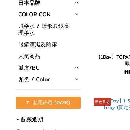
日本品牌
COLOR CON
眼藥水 / 隱形眼鏡護
理藥水
眼鏡清潔及防霧
人氣商品
【1Day】TOPARD
即
弧度/BC
H
顏色 / Color
套用篩選
(0/20)
新色登場
配戴週期