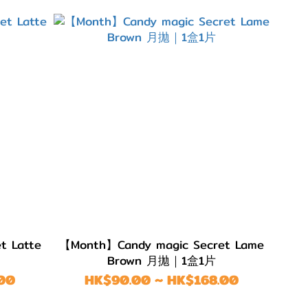
t Latte
【Month】Candy magic Secret Lame
Brown 月拋｜1盒1片
00
HK$90.00 ~ HK$168.00