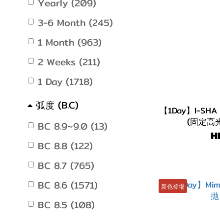
Yearly (209)
3-6 Month (245)
1 Month (963)
2 Weeks (211)
1 Day (1718)
弧度 (B.C)
【1Day】I-SHA R
(固定高光
BC 8.9~9.0 (13)
H
BC 8.8 (122)
BC 8.7 (765)
BC 8.6 (1571)
新色登場
BC 8.5 (108)