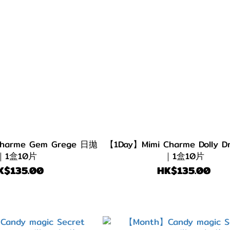
Charme Gem Grege 日拋
【1Day】Mimi Charme Dolly 
｜1盒10片
｜1盒10片
K$135.00
HK$135.00