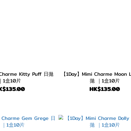
harme Kitty Puff 日拋
【1Day】Mimi Charme Moon L
｜1盒10片
拋 ｜1盒10片
K$135.00
HK$135.00