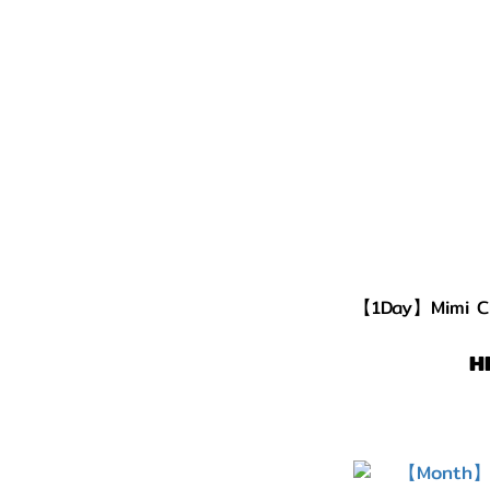
看更多
顏色 (Color)
粉紅/紅色 (146)
綠色/青綠色 (98)
藍色/紫色 (189)
黑色 (131)
灰色/銀色 (560)
【1Day】Mimi 
淺啡/金黃色 (212)
H
啡色/朱古力 (1197)
透明 (42)
著色直徑 (G.DIA)