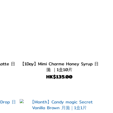
atte 日
【1Day】Mimi Charme Honey Syrup 日
拋 ｜1盒10片
HK$135.00