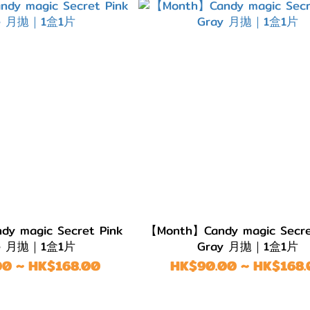
y magic Secret Pink
【Month】Candy magic Secre
ge 月拋｜1盒1片
Gray 月拋｜1盒1片
0 ~ HK$168.00
HK$90.00 ~ HK$168.