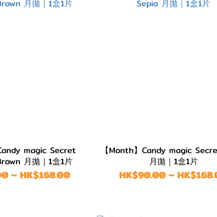
ndy magic Secret
【Month】Candy magic Secre
 Brown 月拋｜1盒1片
月拋｜1盒1片
0 ~ HK$168.00
HK$90.00 ~ HK$168.