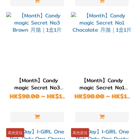
(G.DIA)
G.DIA
14.3~14.5mm
(49)
G.DIA
14.0~14.2mm
(83)
G.DIA
【Month】Candy
【Month】Candy
13.7~13.9mm
magic Secret No3
magic Secret No1
(229)
Brown 月拋｜1盒1片
Chocolate 月拋｜1盒1
HK$90.00 ~ HK$1...
HK$90.00 ~ HK$1...
片
G.DIA
13.5~13.6mm
(257)
G.DIA
高光定位
高光定位