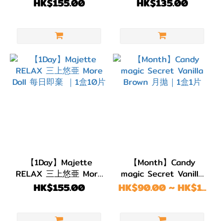
棄｜1盒10片
盒10片
HK$155.00
HK$135.00
BC
8.9~9.0
(5)
BC
8.8
(65)
BC
8.7
(347)
BC
【1Day】Majette
【Month】Candy
8.6
RELAX 三上悠亜 More
magic Secret Vanilla
(776)
Doll 每日即棄 ｜1盒10
Brown 月拋｜1盒1片
HK$155.00
HK$90.00 ~ HK$1...
片
BC
8.5