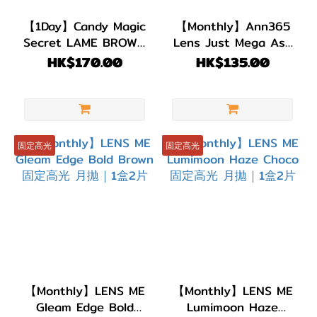
【1Day】Candy Magic
【Monthly】Ann365
Secret LAME BROWN
Lens Just Mega Ash
每日即棄｜1盒20片
Brown 月拋｜1盒2片
HK$170.00
HK$135.00
固定高光
固定高光
【Monthly】LENS ME
【Monthly】LENS ME
Gleam Edge Bold
Lumimoon Haze