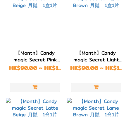
14.3mm
(34)
DIA
14.2mm
(529)
【Month】Candy
【Month】Candy
DIA
magic Secret Pink
magic Secret Light
14.1mm
Beige 月拋｜1盒1片
Brown 月拋｜1盒1片
HK$90.00 ~ HK$1...
HK$90.00 ~ HK$1...
(32)
DIA
14.0mm
(283)
DIA
13.8mm
(2)