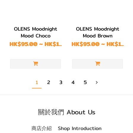
OLENS Moodnight
OLENS Moodnight
Mood Choco
Mood Brown
HK$95.00 ~ HK$1...
HK$95.00 ~ HK$1...
1
2
3
4
5
關於我們 About Us
商店介紹 Shop Introduction