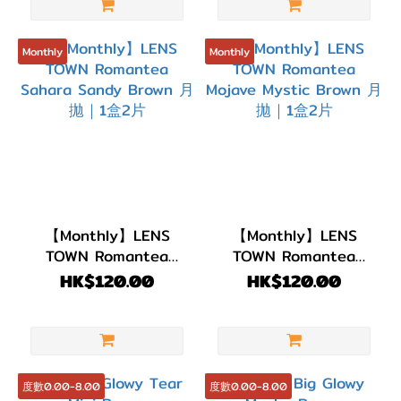
Monthly
Monthly
【Monthly】LENS
【Monthly】LENS
TOWN Romantea
TOWN Romantea
Sahara Sandy Brown
Mojave Mystic Brown
HK$120.00
HK$120.00
月拋｜1盒2片
月拋｜1盒2片
度數0.00-8.00
度數0.00-8.00