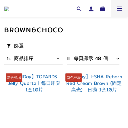
BROWN&CHOCO
套
篩選
用
篩
商品排序
每頁顯示 48 個
選
(0/20)
新色登場
新色登場
配
戴
週
期
Yearly
(103)