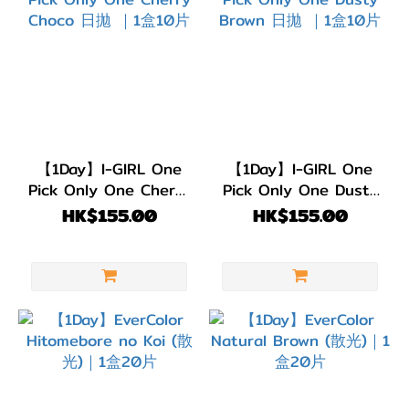
13.1~13.4mm
(378)
G.DIA
11.8~13.0mm
(228)
【1Day】I-GIRL One
【1Day】I-GIRL One
Pick Only One Cherry
Pick Only One Dusty
Choco 日拋 ｜1盒10片
Brown 日拋 ｜1盒10片
HK$155.00
HK$155.00