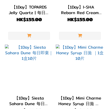
【1Day】TOPARDS
3-6
【1Day】I-SHA
Jelly Quartz | 每日即
Reborn Red Cream
Month
棄 1盒10片
Brown (固定高光)｜日
HK$155.00
HK$155.00
(123)
抛 1盒10片
1
Month
(480)
2
Weeks
(108)
1
Day
(814)
【1Day】Siesta
【1Day】Mimi Charme
弧度
Sahara Dune 每日即
Honey Syrup 日拋 ｜1
(B.C)