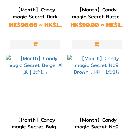
色/
【Month】Candy
【Month】Candy
青
magic Secret Dark
magic Secret Butter
綠
Mocha 月拋｜1盒1片
Brown 月拋｜1盒1片
HK$90.00 ~ HK$1...
HK$90.00 ~ HK$1...
色
(定位高光)
(2)
藍
色/
紫
色
(6)
黑
色
(7)
灰
【Month】Candy
【Month】Candy
色/
magic Secret Beige
magic Secret No9