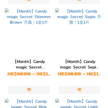
(50)
直徑
(DIA)
DIA
14.6-
15.0mm
(63)
【Month】Candy
【Month】Candy
DIA
magic Secret
magic Secret Sepia
14.5mm
Shimmer Brown 月拋
月拋｜1盒1片
HK$90.00 ~ HK$1...
HK$90.00 ~ HK$1...
(285)
｜1盒1片
DIA
14.4mm
(10)
DIA