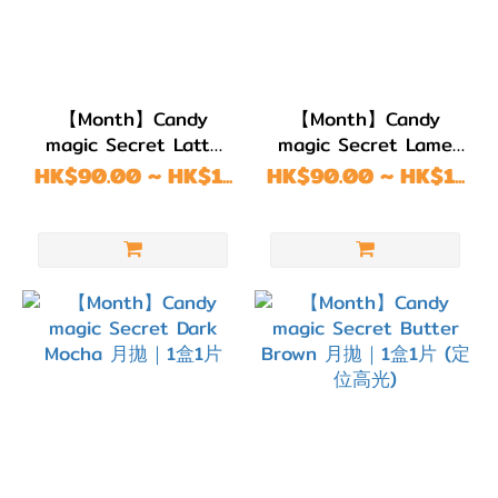
DIA
13.6mm
(1)
【Month】Candy
【Month】Candy
看
magic Secret Latte
magic Secret Lame
更
Beige 月拋｜1盒1片
Brown 月拋｜1盒1片
HK$90.00 ~ HK$1...
HK$90.00 ~ HK$1...
多
顏色
(Color)
粉
紅/
紅
色
(15)
綠