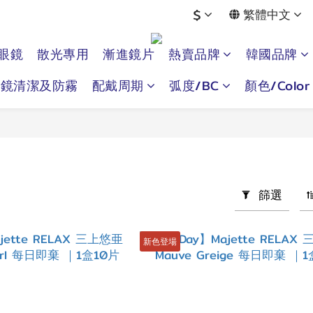
$
繁體中文
眼鏡
散光專用
漸進鏡片
熱賣品牌
韓國品牌
眼鏡清潔及防霧
配戴周期
弧度/BC
顏色/Color
篩選
新色登場