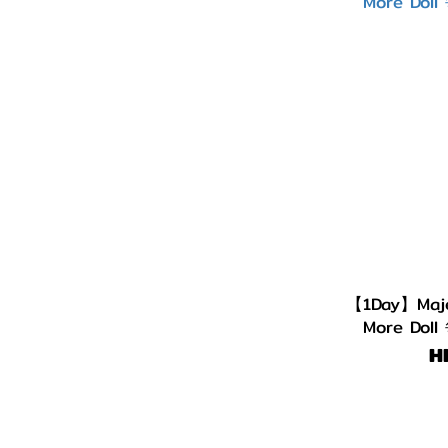
【1Day】Maj
More Do
H