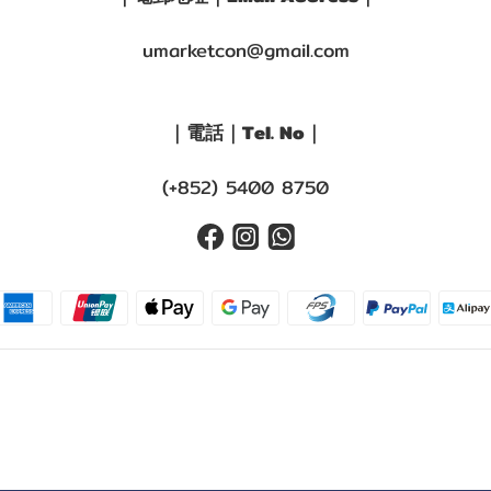
umarketcon@gmail.com
｜電話｜Tel. No｜
(+852) 5400 8750