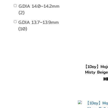
G.DIA 14.0~14.2mm
(2)
G.DIA 13.7~13.9mm
(10)
【1Day】Maj
Misty Be
H