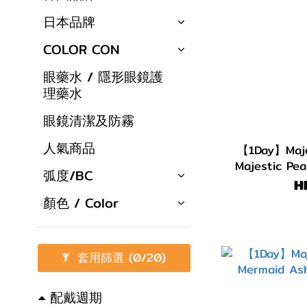
日本品牌
COLOR CON
眼藥水 / 隱形眼鏡護
理藥水
眼鏡清潔及防霧
人氣商品
【1Day】Maj
Majestic 
弧度/BC
H
顏色 / Color
套用篩選
(0/20)
配戴週期