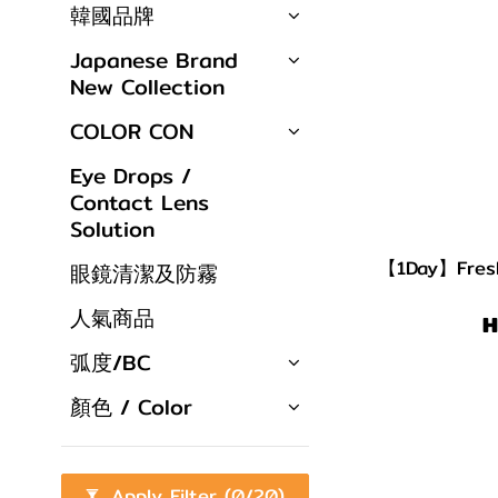
韓國品牌
Japanese Brand
New Collection
COLOR CON
Eye Drops /
Contact Lens
Solution
【1Day】Fresh
眼鏡清潔及防霧
人氣商品
H
弧度/BC
顏色 / Color
Apply Filter
(0/20)