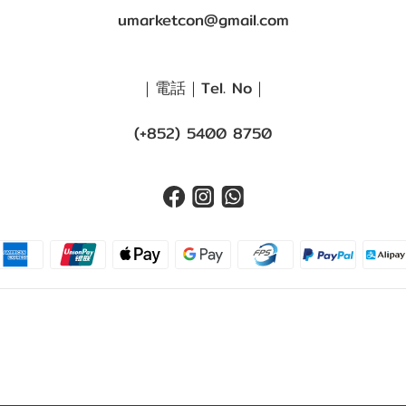
umarketcon@gmail.com
｜電話｜Tel. No｜
(+852) 5400 8750