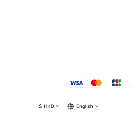
$
HKD
English