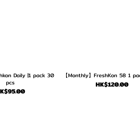
kon Daily |1 pack 30
【Monthly】Fr
pcs
HK$120.00
K$95.00