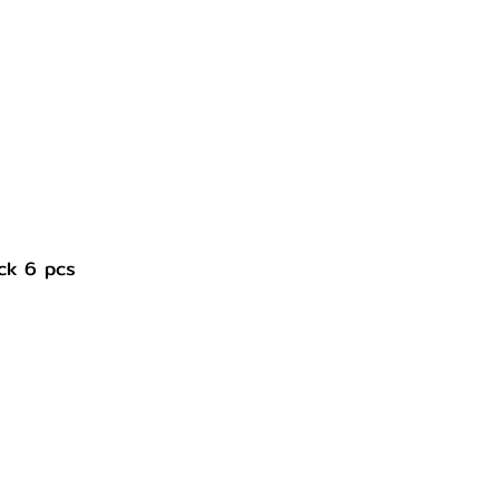
eshKon 58 1 pack 6 pcs