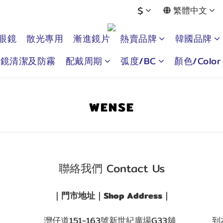
$
繁體中文
眼鏡
散光專用
漸進鏡片
熱賣品牌
韓國品牌
眼鏡清潔及防霧
配戴周期
弧度/BC
顏色/Color
WENSE
聯絡我們 Contact Us
｜門市地址｜Shop Address｜
灣仔道151-163號新世紀廣場G33舖
到