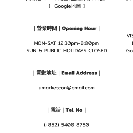
[ Google地圖 ]
｜營業時間｜Opening Hour｜
VI
MON-SAT 12:30pm-8:00pm
SUN & PUBLIC HOLIDAYS CLOSED
Go
｜電郵地址｜Email Address｜
umarketcon@gmail.com
｜電話｜Tel. No｜
(+852) 5400 8750