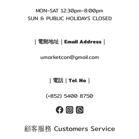
MON-SAT 12:30pm-8:00pm
SUN & PUBLIC HOLIDAYS CLOSED
｜電郵地址｜Email Address｜
umarketcon@gmail.com
｜電話｜Tel. No｜
(+852) 5400 8750
顧客服務 Customers Service