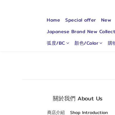
Home
Special offer
New
Japanese Brand New Collect
弧度/BC
顏色/Color
購
關於我們 About Us
商店介紹
Shop Introduction