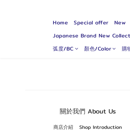
Home
Special offer
New
Japanese Brand New Collect
弧度/BC
顏色/Color
購
關於我們 About Us
商店介紹
Shop Introduction