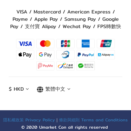
VISA / Mastercard / American Express /
Payme / Apple Pay / Samsung Pay / Google
Pay / 支付寶 Alipay / Wechat Pay / FPS轉數快
$
HKD
繁體中文
隱私權政策 Privacy Policy
｜
條款與細則 Terms and Conditions
© 2020 Umarket Con all rights reserved