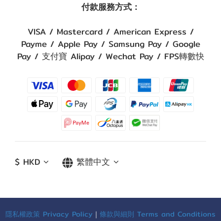
付款服務方式：
VISA / Mastercard / American Express /
Payme / Apple Pay / Samsung Pay / Google
Pay / 支付寶 Alipay / Wechat Pay / FPS轉數快
$
HKD
繁體中文
隱私權政策 Privacy Policy
｜
條款與細則 Terms and Conditions