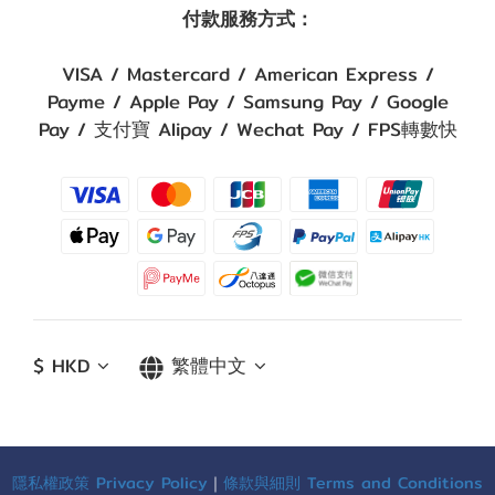
付款服務方式：
VISA / Mastercard / American Express /
Payme / Apple Pay / Samsung Pay / Google
Pay / 支付寶 Alipay / Wechat Pay / FPS轉數快
$
HKD
繁體中文
隱私權政策 Privacy Policy
｜
條款與細則 Terms and Conditions