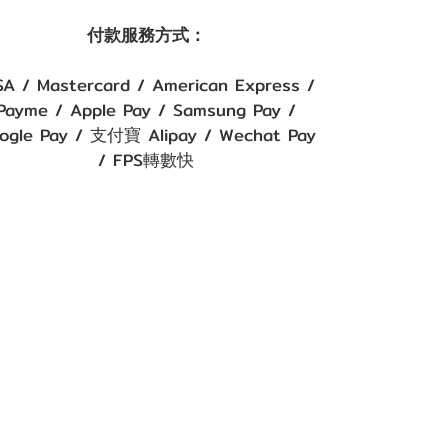
付款服務方式：
SA / Mastercard / American Express /
Payme / Apple Pay / Samsung Pay /
ogle Pay / 支付寶 Alipay / Wechat Pay
/ FPS轉數快