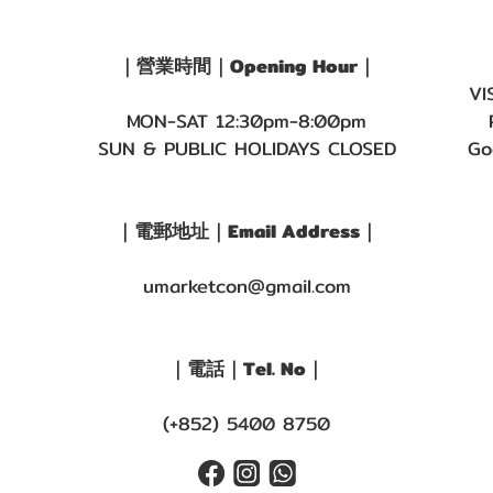
｜營業時間｜Opening Hour｜
VI
MON-SAT 12:30pm-8:00pm
SUN & PUBLIC HOLIDAYS CLOSED
Go
｜電郵地址｜Email Address｜
umarketcon@gmail.com
｜電話｜Tel. No｜
(+852) 5400 8750