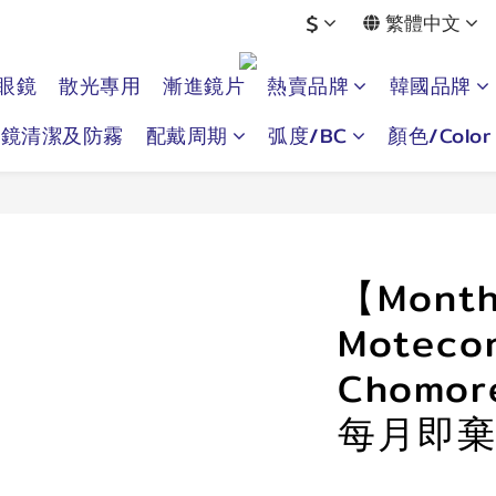
$
繁體中文
眼鏡
散光專用
漸進鏡片
熱賣品牌
韓國品牌
眼鏡清潔及防霧
配戴周期
弧度/BC
顏色/Color
【Month
Motecon
Chomor
每月即棄