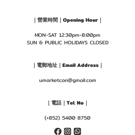
｜營業時間｜Opening Hour｜
MON-SAT 12:30pm-8:00pm
SUN & PUBLIC HOLIDAYS CLOSED
｜電郵地址｜Email Address｜
umarketcon@gmail.com
｜電話｜Tel. No｜
(+852) 5400 8750