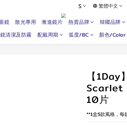
$
繁體中文
眼鏡
散光專用
漸進鏡片
熱賣品牌
韓國品牌
眼鏡清潔及防霧
配戴周期
弧度/BC
顏色/Color
【1Day
Scarl
10片
**1盒5款風格，每