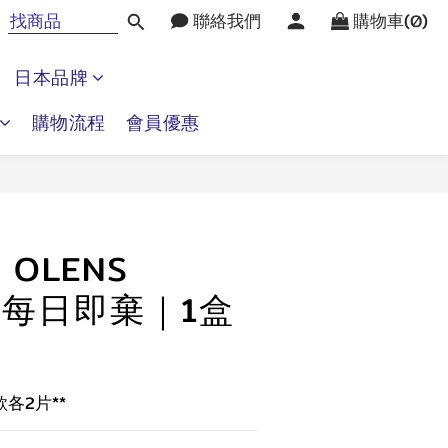
聯絡我們
購物車(0)
日本品牌
購物流程
會員優惠
立即購買
】OLENS
et 每日即棄｜1盒
款各2片**