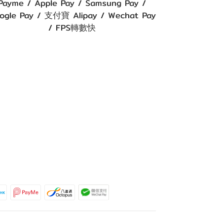
Payme / Apple Pay / Samsung Pay /
ogle Pay / 支付寶 Alipay / Wechat Pay
/ FPS轉數快