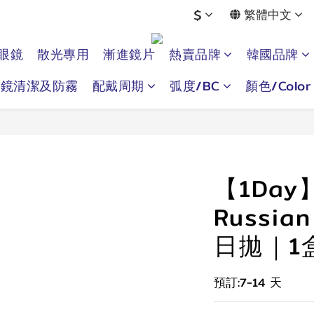
$
繁體中文
眼鏡
散光專用
漸進鏡片
熱賣品牌
韓國品牌
眼鏡清潔及防霧
配戴周期
弧度/BC
顏色/Color
【1Day
Russia
日拋｜1
預訂:7-14 天