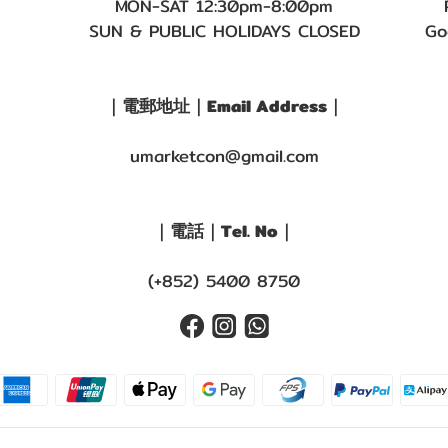
MON-SAT 12:30pm-8:00pm
SUN & PUBLIC HOLIDAYS CLOSED
Go
｜電郵地址｜Email Address｜
umarketcon@gmail.com
｜電話｜Tel. No｜
(+852) 5400 8750