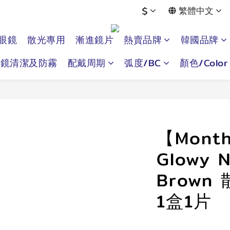
$
繁體中文
眼鏡
散光專用
漸進鏡片
熱賣品牌
韓國品牌
眼鏡清潔及防霧
配戴周期
弧度/BC
顏色/Color
【Month
Glowy N
Brown
1盒1片