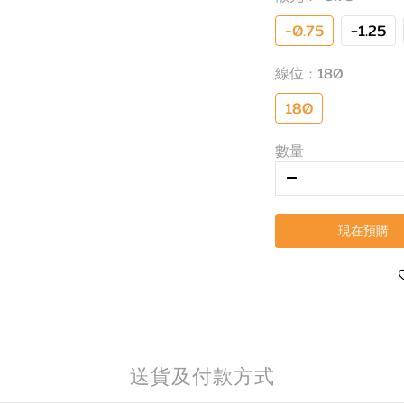
-0.75
-1.25
線位
: 180
180
數量
現在預購
送貨及付款方式