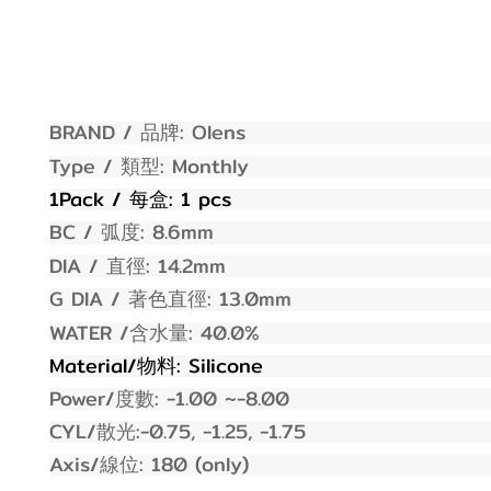
BRAND /
:
Olens
品牌
Type /
:
Monthly
類型
1Pack /
: 1 pcs
每盒
BC /
: 8.
6
mm
弧度
DIA /
: 1
4.2
mm
直徑
G DIA /
: 1
3.0
mm
著色直徑
WATER /
:
40.0
%
含水量
Material/
:
Silicone
物料
Power/
:
-1.00
~-
8
.00
度數
CYL/
:-0.75, -1.25, -1.75
散光
Axis/
: 180 (only)
線位