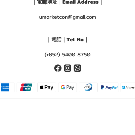
｜電郵地址｜Email Address｜
umarketcon@gmail.com
｜電話｜Tel. No｜
(+852) 5400 8750