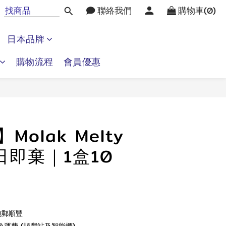
聯絡我們
購物車(0)
日本品牌
購物流程
會員優惠
立即購買
】Molak Melty
每日即棄｜1盒10
包郵順豐