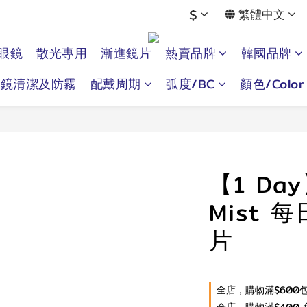
$
繁體中文
眼鏡
散光專用
漸進鏡片
熱賣品牌
韓國品牌
眼鏡清潔及防霧
配戴周期
弧度/BC
顏色/Color
【1 Day
Mist 
片
全店，購物滿$600