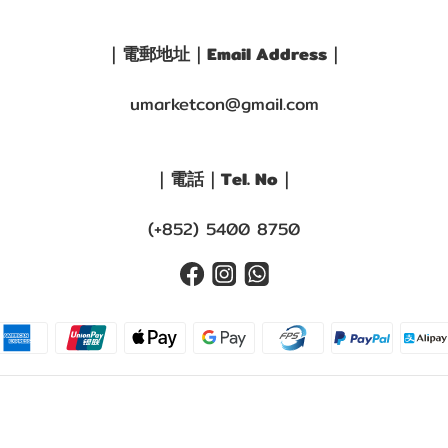
｜電郵地址｜Email Address｜
umarketcon@gmail.com
｜電話｜Tel. No｜
(+852) 5400 8750