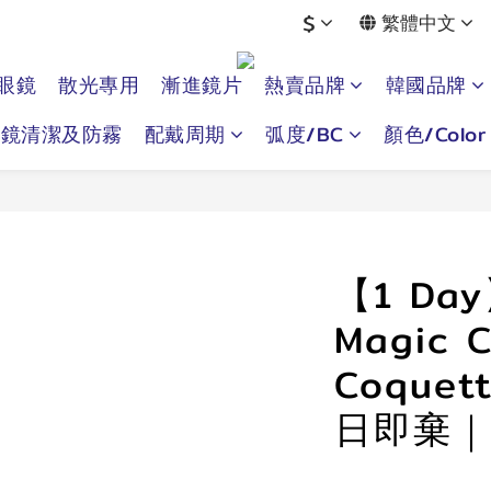
$
繁體中文
眼鏡
散光專用
漸進鏡片
熱賣品牌
韓國品牌
眼鏡清潔及防霧
配戴周期
弧度/BC
顏色/Color
【1 Day
Magic C
Coquet
日即棄｜