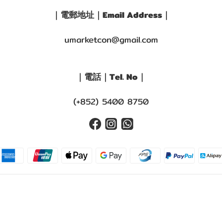
｜電郵地址｜Email Address｜
umarketcon@gmail.com
｜電話｜Tel. No｜
(+852) 5400 8750