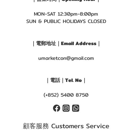
MON-SAT 12:30pm-8:00pm
SUN & PUBLIC HOLIDAYS CLOSED
｜電郵地址｜Email Address｜
umarketcon@gmail.com
｜電話｜Tel. No｜
(+852) 5400 8750
顧客服務 Customers Service