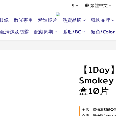
$
繁體中文
眼鏡
散光專用
漸進鏡片
熱賣品牌
韓國品牌
眼鏡清潔及防霧
配戴周期
弧度/BC
顏色/Color
【1Day
Smokey
盒10片
全店，購物滿$600