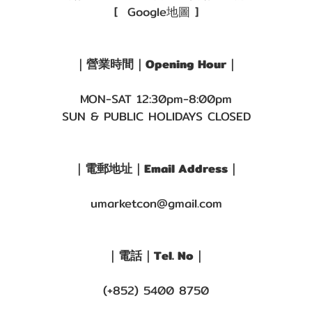
[ Google地圖 ]
｜營業時間｜Opening Hour｜
MON-SAT 12:30pm-8:00pm
SUN & PUBLIC HOLIDAYS CLOSED
｜電郵地址｜Email Address｜
umarketcon@gmail.com
｜電話｜Tel. No｜
(+852) 5400 8750