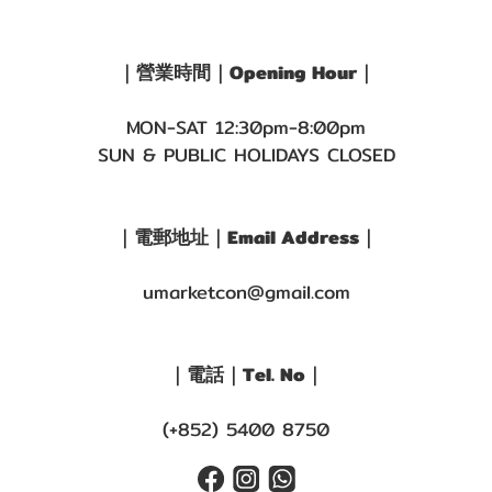
｜營業時間｜Opening Hour｜
MON-SAT 12:30pm-8:00pm
SUN & PUBLIC HOLIDAYS CLOSED
｜電郵地址｜Email Address｜
umarketcon@gmail.com
｜電話｜Tel. No｜
(+852) 5400 8750