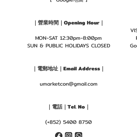
｜營業時間｜Opening Hour｜
VI
MON-SAT 12:30pm-8:00pm
SUN & PUBLIC HOLIDAYS CLOSED
Go
｜電郵地址｜Email Address｜
umarketcon@gmail.com
｜電話｜Tel. No｜
(+852) 5400 8750