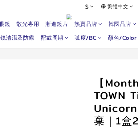
$
繁體中文
眼鏡
散光專用
漸進鏡片
熱賣品牌
韓國品牌
眼鏡清潔及防霧
配戴周期
弧度/BC
顏色/Color
【Month
TOWN Ti
Unicor
棄｜1盒