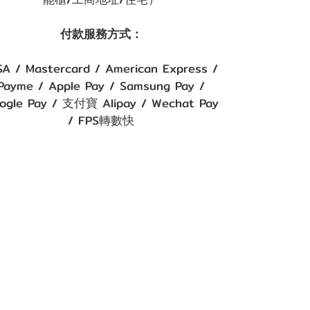
付款服務方式：
SA / Mastercard / American Express /
Payme / Apple Pay / Samsung Pay /
ogle Pay / 支付寶 Alipay / Wechat Pay
/ FPS轉數快