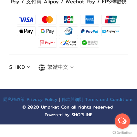
Pay / 支付寶 Alipay / Wechat Pay / FPS轉數快
$
HKD
繁體中文
隱私權政策 Privacy Policy
｜
條款與細則 Terms and Conditions
© 2020 Umarket Con all rights reserved
Powered by SHOPLINE
立即購買