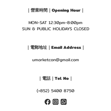
｜營業時間｜Opening Hour｜
MON-SAT 12:30pm-8:00pm
SUN & PUBLIC HOLIDAYS CLOSED
｜電郵地址｜Email Address｜
umarketcon@gmail.com
｜電話｜Tel. No｜
(+852) 5400 8750