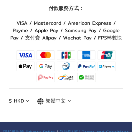
付款服務方式：
VISA / Mastercard / American Express /
Payme / Apple Pay / Samsung Pay / Google
Pay / 支付寶 Alipay / Wechat Pay / FPS轉數快
$
HKD
繁體中文
隱私權政策 Privacy Policy
｜
條款與細則 Terms and Conditions