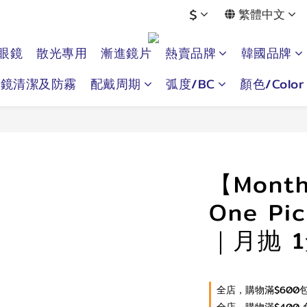
$
繁體中文
眼鏡
散光專用
漸進鏡片
熱賣品牌
韓國品牌
眼鏡清潔及防霧
配戴周期
弧度/BC
顏色/Color
【Month
One Pic
｜月抛 
全店，購物滿$600