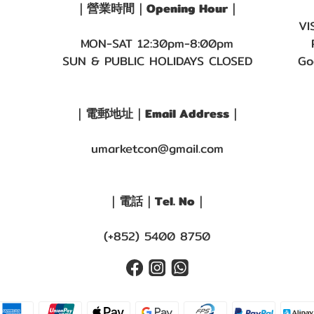
｜營業時間｜Opening Hour｜
VI
MON-SAT 12:30pm-8:00pm
SUN & PUBLIC HOLIDAYS CLOSED
Go
｜電郵地址｜Email Address｜
umarketcon@gmail.com
｜電話｜Tel. No｜
(+852) 5400 8750