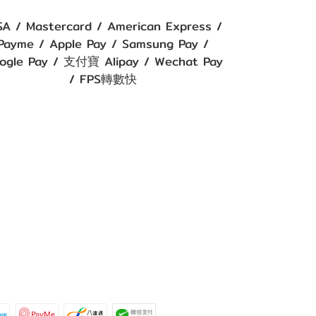
SA / Mastercard / American Express /
Payme / Apple Pay / Samsung Pay /
ogle Pay / 支付寶 Alipay / Wechat Pay
/ FPS轉數快