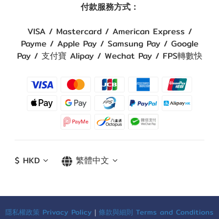
付款服務方式：
VISA / Mastercard / American Express /
Payme / Apple Pay / Samsung Pay / Google
Pay / 支付寶 Alipay / Wechat Pay / FPS轉數快
$
HKD
繁體中文
隱私權政策 Privacy Policy
｜
條款與細則 Terms and Conditions