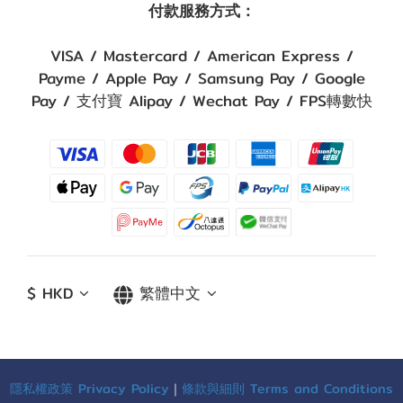
付款服務方式：
VISA / Mastercard / American Express /
Payme / Apple Pay / Samsung Pay / Google
Pay / 支付寶 Alipay / Wechat Pay / FPS轉數快
$
HKD
繁體中文
隱私權政策 Privacy Policy
｜
條款與細則 Terms and Conditions