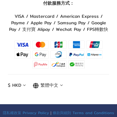
付款服務方式：
VISA / Mastercard / American Express /
Payme / Apple Pay / Samsung Pay / Google
Pay / 支付寶 Alipay / Wechat Pay / FPS轉數快
$
HKD
繁體中文
隱私權政策 Privacy Policy
｜
條款與細則 Terms and Conditions