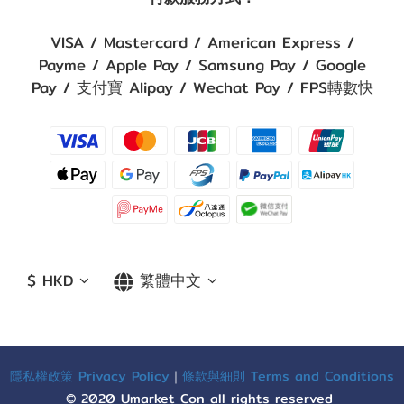
VISA / Mastercard / American Express /
Payme / Apple Pay / Samsung Pay / Google
Pay / 支付寶 Alipay / Wechat Pay / FPS轉數快
$
HKD
繁體中文
隱私權政策 Privacy Policy
｜
條款與細則 Terms and Conditions
© 2020 Umarket Con all rights reserved