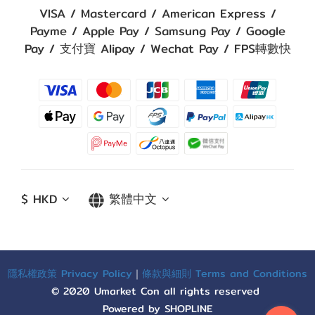
VISA / Mastercard / American Express /
Payme / Apple Pay / Samsung Pay / Google
Pay / 支付寶 Alipay / Wechat Pay / FPS轉數快
$
HKD
繁體中文
隱私權政策 Privacy Policy
｜
條款與細則 Terms and Conditions
© 2020 Umarket Con all rights reserved
Powered by SHOPLINE