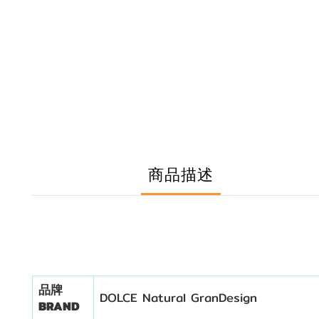
商品描述
品牌
DOLCE Natural GranDesign
BRAND