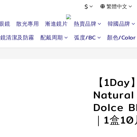
$
繁體中文
眼鏡
散光專用
漸進鏡片
熱賣品牌
韓國品牌
眼鏡清潔及防霧
配戴周期
弧度/BC
顏色/Color
【1Day
Natural
Dolce 
｜1盒10